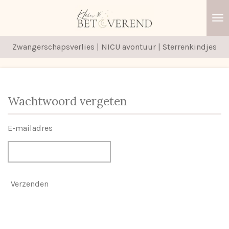
Ga
direct
naar
Zwangerschapsverlies | NICU avontuur | Sterrenkindjes
de
hoofdinhoud
Wachtwoord vergeten
E-mailadres
Verzenden