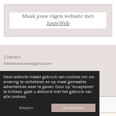
Maak jouw eigen website met
JouwWeb
Contact
kleinenbetoverend@gmail.com
Deze website maakt gebruik van cookies om uw
ervaring te verbeteren en op maat gemaakte
F
I
P
advertenties weer te geven. Door op ‘Accepteren’
a
n
i
te klikken, gaat u akkoord met het gebruik van
© 2025 - 2026 Klein & Betoverend
c
s
n
alle cookies.
Powered by
JouwWeb
e
t
t
b
a
e
Afwijzen
Accepteren
o
g
r
o
r
e