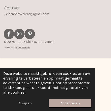
Contact
kleinenbetoverend@gmail.com
F
I
P
a
n
i
© 2025 - 2026 Klein & Betoverend
c
s
n
Powered by
JouwWeb
e
t
t
b
a
e
o
g
r
o
r
e
k
a
s
Deze website maakt gebruik van cookies om uw
m
t
ervaring te verbeteren en op maat gemaakte
advertenties weer te geven. Door op ‘Accepteren’
te klikken, gaat u akkoord met het gebruik van
alle cookies.
Afwijzen
Accepteren