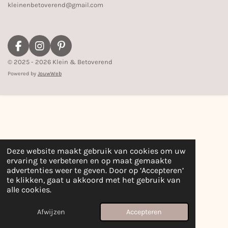
kleinenbetoverend@gmail.com
F
I
P
a
n
i
© 2025 - 2026 Klein & Betoverend
c
s
n
Powered by
JouwWeb
e
t
t
b
a
e
o
g
r
o
r
e
k
a
s
m
t
Deze website maakt gebruik van cookies om uw
ervaring te verbeteren en op maat gemaakte
advertenties weer te geven. Door op ‘Accepteren’
te klikken, gaat u akkoord met het gebruik van
alle cookies.
Afwijzen
Accepteren