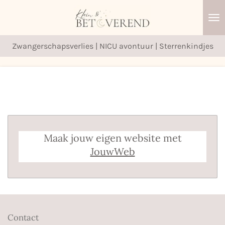
Ga
direct
naar
Zwangerschapsverlies | NICU avontuur | Sterrenkindjes
de
hoofdinhoud
Maak jouw eigen website met
JouwWeb
Contact