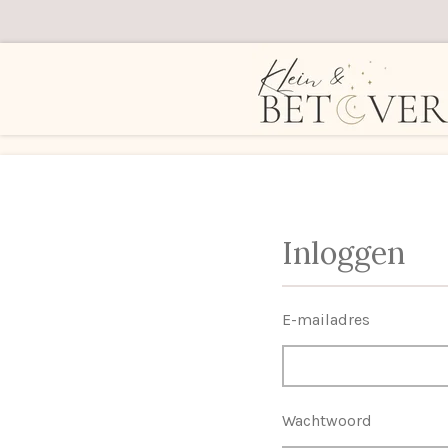
Ga
direct
naar
de
hoofdinhoud
Inloggen
E-mailadres
Wachtwoord